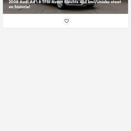
2008 Audi A4 1.8 TFSI Avant Slechts 45d km!/Unieke staat
en historie!