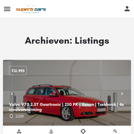
Archieven:
Listings
€
12.995
Volvo V70 2.5T Geartronic | 230 PK | Xenon | Trekhaak | 4x
stoelverwarming
2009