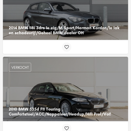
2014 BMW 118i 3drs 1e eig/M Sport/Harman Kardon/1e lak
en schadevrij!/Geheel BMW dealer OH
VERKOCHT
2010 BMW 535d F11 Touring
Comfortstoel/ACC/Nappaleer/Headup/Hifi Prof/Vol!