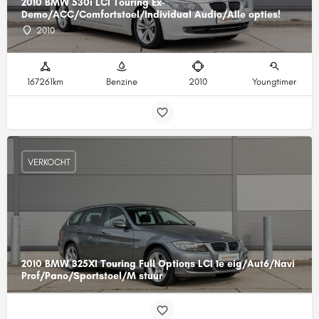
2010 BMW 530i LCI Touring Ex-
Demo/ACC/Comfortstoel/Individual Audio/Alle opties!
2010
167261km
Benzine
2010
Youngtimer
VERKOCHT
2010 BMW 325XI Touring Full Options LCI 1e eig/Aut6/Navi
Prof/Pano/Sportstoel/M stuur