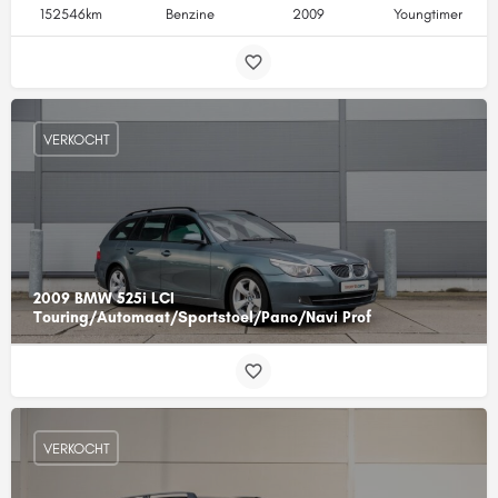
152546km
Benzine
2009
Youngtimer
VERKOCHT
2009 BMW 525i LCI
Touring/Automaat/Sportstoel/Pano/Navi Prof
VERKOCHT