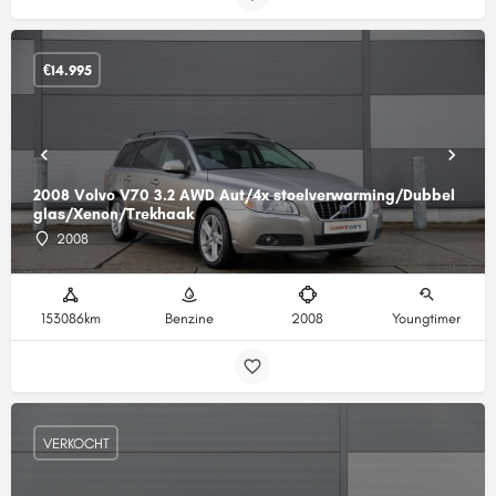
€
14.995
2008 Volvo V70 3.2 AWD Aut/4x stoelverwarming/Dubbel
glas/Xenon/Trekhaak
2008
153086km
Benzine
2008
Youngtimer
VERKOCHT