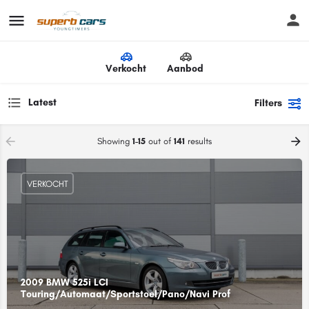
Verkocht
Aanbod
Latest
Filters
Showing
1-15
out of
141
results
VERKOCHT
2009 BMW 525i LCI
Touring/Automaat/Sportstoel/Pano/Navi Prof