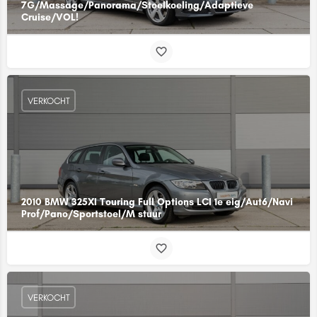
7G/Massage/Panorama/Stoelkoeling/Adaptieve
Cruise/VOL!
VERKOCHT
2010 BMW 325XI Touring Full Options LCI 1e eig/Aut6/Navi
Prof/Pano/Sportstoel/M stuur
VERKOCHT