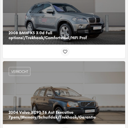
2008 BMW X5 3.0d Full
options!/Trekhaak/Comfortstoel/HiFi Prof
VERKOCHT
2004 Volvo XC90 T6 Aut Executive
7pers/Memory/Schuifdak/Trekhaak/Garantie