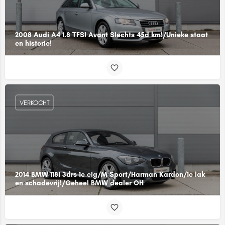
2008 Audi A4 1.8 TFSI Avant Slechts 45d km!/Unieke staat
en historie!
VERKOCHT
2014 BMW 118i 3drs 1e eig/M Sport/Harman Kardon/1e lak
en schadevrij!/Geheel BMW dealer OH