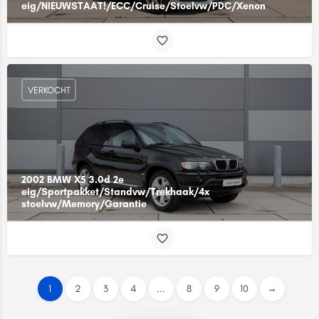
eig/NIEUWSTAAT!/ECC/Cruise/Stoelvw/PDC/Xenon
VERKOCHT
2002 BMW X5 3.0d 2e
eig/Sportpakket/Standvw/Trekhaak/4x
stoelvw/Memory/Garantie
1
2
3
4
...
8
9
10
→