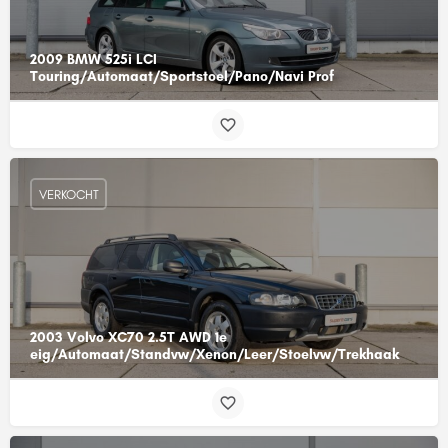
2009 BMW 525i LCI
Touring/Automaat/Sportstoel/Pano/Navi Prof
VERKOCHT
2003 Volvo XC70 2.5T AWD 1e
eig/Automaat/Standvw/Xenon/Leer/Stoelvw/Trekhaak